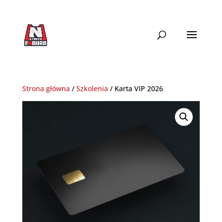
+48 690 ENDURO
biuro@strefaenduro.pl
Strona główna
/
Szkolenia
/ Karta VIP 2026